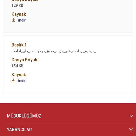
129 KB
indir
درباره_پرداخت_های_هزینه_مجوز_درخواست_های_اقامت_
154 KB
indir
MÜDÜRLÜĞÜMÜZ
YABANCILAR