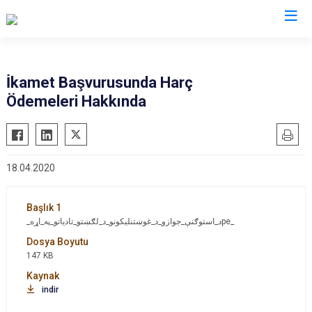
İl Göç İdaresi Müdürlükleri
İkamet Başvurusunda Harç
Ödemeleri Hakkında
18.04.2020
_د_استوګنې_جوازو_د_غوښتنلیکونو_د_لګښتو_تادیاتو_په_اړهpe_
147 KB
indir