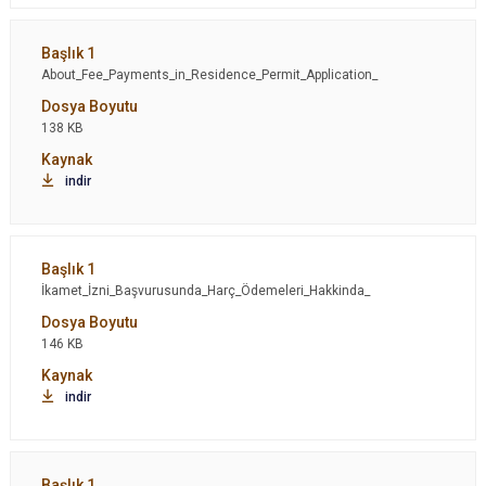
About_Fee_Payments_in_Residence_Permit_Application_
138 KB
indir
İkamet_İzni_Başvurusunda_Harç_Ödemeleri_Hakkinda_
146 KB
indir