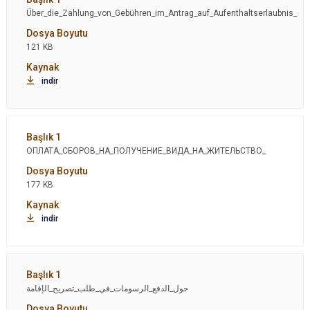
Über_die_Zahlung_von_Gebühren_im_Antrag_auf_Aufenthaltserlaubnis_
121 KB
indir
ОПЛАТА_СБОРОВ_НА_ПОЛУЧЕНИЕ_ВИДА_НА_ЖИТЕЛЬСТВО_
177 KB
indir
حول_الدفع_الرسومات_في_طلب_تصريح_الإقامة