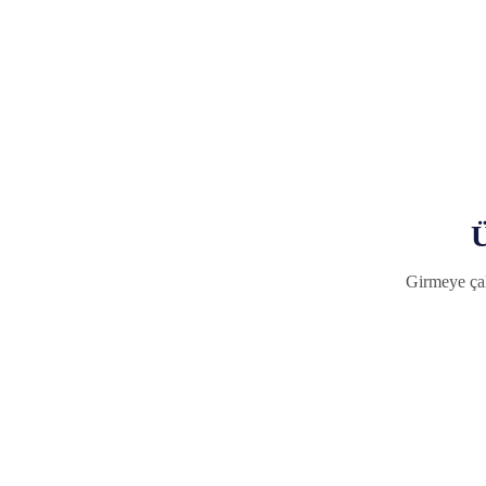
Ü
Girmeye çal