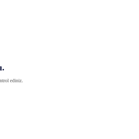
ı.
trol ediniz.